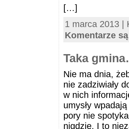
[…]
1 marca 2013 | 
Komentarze są
Taka gmin
Nie ma dnia, że
nie zadziwiały d
w nich informacj
umysły wpadają 
pory nie spotyka
nigdzie. I to nie