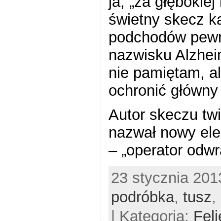
ja, „za głębokie
świetny skecz ka
podchodów pew
nazwisku Alzhei
nie pamiętam, al
ochronić główny
Autor skeczu twi
nazwał nowy ele
– „operator odwr
23 stycznia 201
podróbka
,
tusz
,
| Kategoria:
Feli