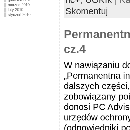
marzec 2010
Skomentuj
luty 2010
styczeń 2010
Kasy fiskalne, pomiary, instalacje elektryczne, systemy sklepowe
Permanentna
cz.4
W nawiązaniu do
„Permanentna inw
dalszych części,
zobowiązany poi
donosi PC Advis
urzędów ochron
(odpowiedniki p