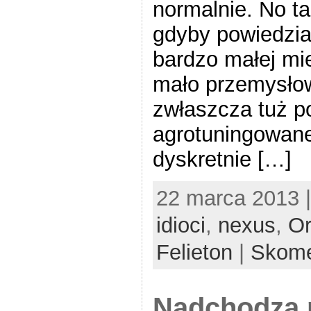
normalnie. No ta
gdyby powiedzia
bardzo małej mi
mało przemysłow
zwłaszcza tuż p
agrotuningowan
dyskretnie […]
22 marca 2013 
idioci
,
nexus
,
O
Felieton
|
Skome
Nadchodzą n