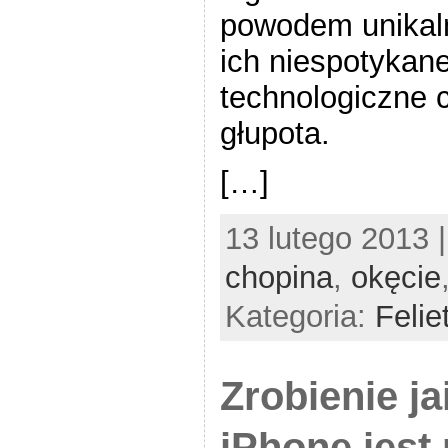
powodem unikaln
ich niespotyka
technologiczne 
głupota.
[…]
13 lutego 2013 
chopina
,
okęcie
Kategoria:
Felie
Zrobienie ja
iPhone jest 