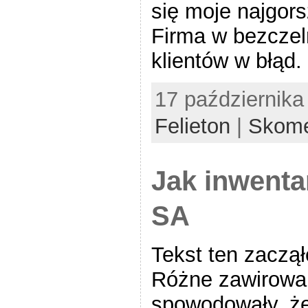
się moje najgor
Firma w bezcze
klientów w błąd.
17 października
Felieton
|
Skome
Jak inwent
SA
Tekst ten zaczął
Różne zawirowa
spowodowały, że