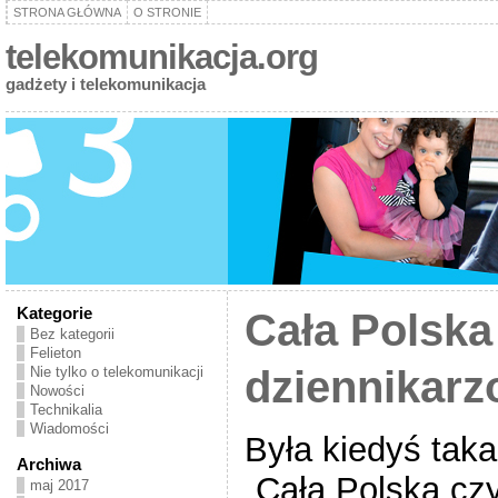
STRONA GŁÓWNA
O STRONIE
telekomunikacja.org
gadżety i telekomunikacja
Kategorie
Cała Polska
Bez kategorii
Felieton
dziennikar
Nie tylko o telekomunikacji
Nowości
Technikalia
Wiadomości
Była kiedyś tak
Archiwa
„Cała Polska czy
maj 2017