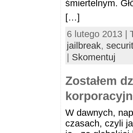
śmiertelnym. Gł
[…]
6 lutego 2013 |
jailbreak
,
securi
|
Skomentuj
Zostałem dz
korporacyjn
W dawnych, na
czasach, czyli j