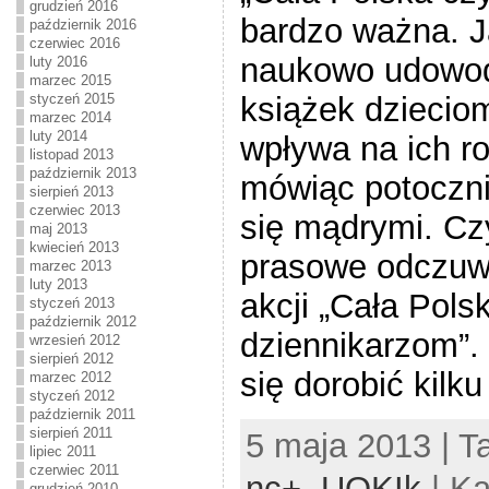
grudzień 2016
bardzo ważna. J
październik 2016
czerwiec 2016
naukowo udowod
luty 2016
marzec 2015
książek dziecio
styczeń 2015
marzec 2014
luty 2014
wpływa na ich ro
listopad 2013
październik 2013
mówiąc potoczn
sierpień 2013
czerwiec 2013
się mądrymi. Cz
maj 2013
kwiecień 2013
prasowe odczuw
marzec 2013
luty 2013
akcji „Cała Pols
styczeń 2013
październik 2012
dziennikarzom”.
wrzesień 2012
sierpień 2012
się dorobić kilku
marzec 2012
styczeń 2012
październik 2011
sierpień 2011
5 maja 2013 | T
lipiec 2011
czerwiec 2011
nc+
,
UOKIk
| Ka
grudzień 2010