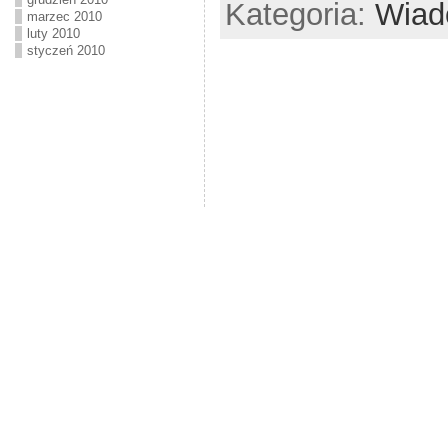
Kategoria:
Wiad
marzec 2010
luty 2010
styczeń 2010
Kasy fiskalne, pomiary, instalacje elektryczne, systemy sklepowe