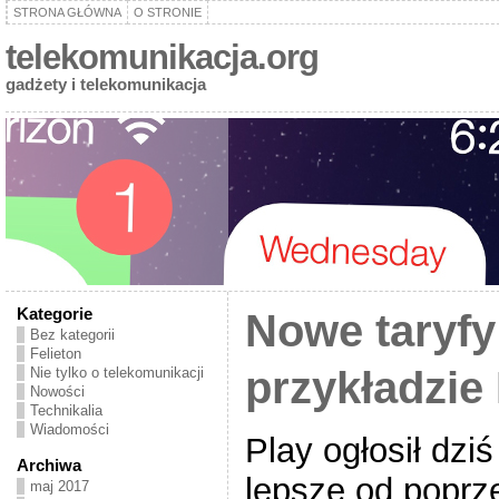
STRONA GŁÓWNA
O STRONIE
telekomunikacja.org
gadżety i telekomunikacja
Kategorie
Nowe taryfy
Bez kategorii
Felieton
przykładzi
Nie tylko o telekomunikacji
Nowości
Technikalia
Wiadomości
Play ogłosił dzi
Archiwa
lepsze od poprze
maj 2017