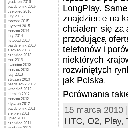
grudzień 2016
LongPlay. Same 
październik 2016
czerwiec 2016
znajdziecie na k
luty 2016
marzec 2015
chciałem się zaj
styczeń 2015
marzec 2014
luty 2014
przodującą ofer
listopad 2013
październik 2013
telefonów i poró
sierpień 2013
czerwiec 2013
niektórych krajó
maj 2013
kwiecień 2013
rozwiniętych ryn
marzec 2013
luty 2013
jak Polska.
styczeń 2013
październik 2012
wrzesień 2012
Porównania taki
sierpień 2012
marzec 2012
styczeń 2012
15 marca 2010 
październik 2011
sierpień 2011
lipiec 2011
HTC
,
O2
,
Play
,
czerwiec 2011
grudzień 2010