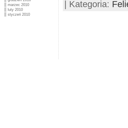
| Kategoria:
Feli
marzec 2010
luty 2010
styczeń 2010
Kasy fiskalne, pomiary, instalacje elektryczne, systemy sklepowe