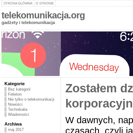
STRONA GŁÓWNA
O STRONIE
telekomunikacja.org
gadżety i telekomunikacja
Kategorie
Zostałem dz
Bez kategorii
Felieton
korporacyjn
Nie tylko o telekomunikacji
Nowości
Technikalia
Wiadomości
W dawnych, na
Archiwa
czasach, czyli j
maj 2017