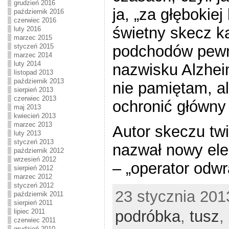
grudzień 2016
ja, „za głębokie
październik 2016
czerwiec 2016
świetny skecz ka
luty 2016
marzec 2015
podchodów pew
styczeń 2015
marzec 2014
luty 2014
nazwisku Alzhei
listopad 2013
październik 2013
nie pamiętam, al
sierpień 2013
czerwiec 2013
ochronić główny
maj 2013
kwiecień 2013
marzec 2013
Autor skeczu twi
luty 2013
styczeń 2013
nazwał nowy ele
październik 2012
wrzesień 2012
– „operator odwr
sierpień 2012
marzec 2012
styczeń 2012
23 stycznia 201
październik 2011
sierpień 2011
lipiec 2011
podróbka
,
tusz
,
czerwiec 2011
grudzień 2010