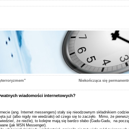
tyterroryzmem”
Niekończąca się permanentna
ywatnych wiadomości internetowych?
necie (ang. Internet messengers) stały się nieodzownym składnikiem codzien
ęta już (albo nigdy nie wiedziało) od czego się to zaczęło. Mimo, że pierws
 powiedzieć, że nieźle), to kolejne mają się bardzo słabo (Gadu-Gadu, na po
dowane (jak MSN Messenger).