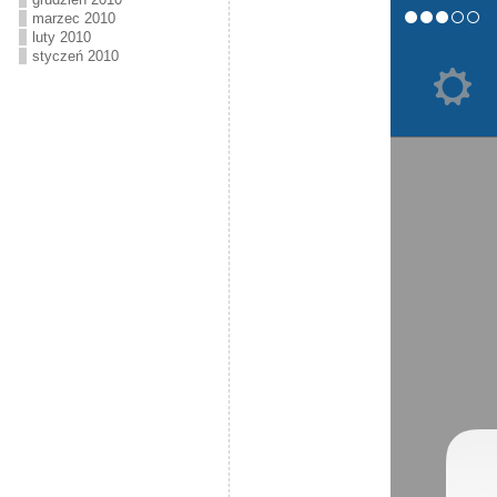
marzec 2010
luty 2010
styczeń 2010
Kasy fiskalne, pomiary, instalacje elektryczne, systemy sklepowe