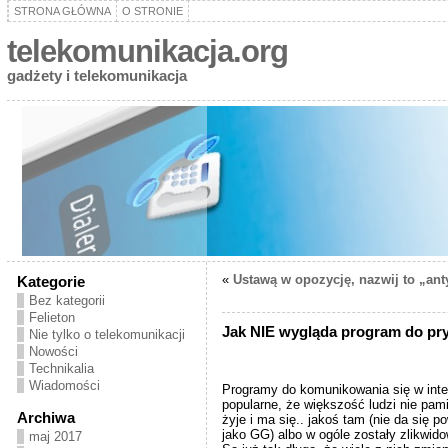
STRONA GŁÓWNA
O STRONIE
telekomunikacja.org
gadżety i telekomunikacja
«
Ustawą w opozycję, nazwij to „an
Kategorie
Bez kategorii
Felieton
Jak NIE wygląda program do pr
Nie tylko o telekomunikacji
Nowości
Technikalia
Wiadomości
Programy do komunikowania się w inter
popularne, że większość ludzi nie pami
Archiwa
żyje i ma się.. jakoś tam (nie da się
jako GG) albo w ogóle zostały zlikwi
maj 2017