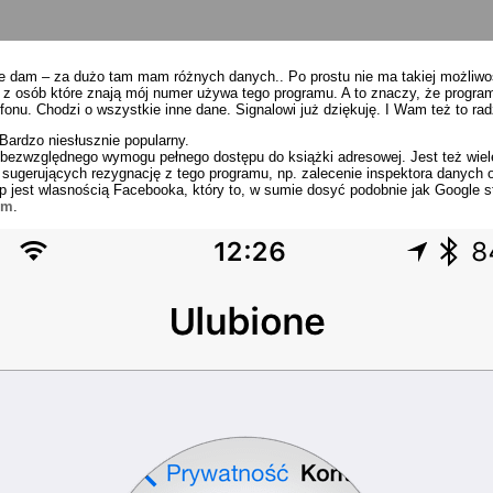
nie dam – za dużo tam mam różnych danych.. Po prostu nie ma takiej możliw
 z osób które znają mój numer używa tego programu. A to znaczy, że program
efonu. Chodzi o wszystkie inne dane. Signalowi już dziękuję. I Wam też to rad
 Bardzo niesłusznie popularny.
bezwzględnego wymogu pełnego dostępu do książki adresowej. Jest też wiel
eń sugerujących rezygnację z tego programu, np. zalecenie inspektora danych
st wlasnością Facebooka, który to, w sumie dosyć podobnie jak Google stwie
em
.