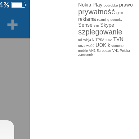
Nokia
Play
prawo
podróbka
prywatność
Q10
reklama
roaming
security
Sense
Skype
sim
szpiegowanie
TVN
telewizja N
TPSA
tusz
UOKIk
uczciwość
vectone
mobile
VH1 European
VH1 Polska
zamiennik