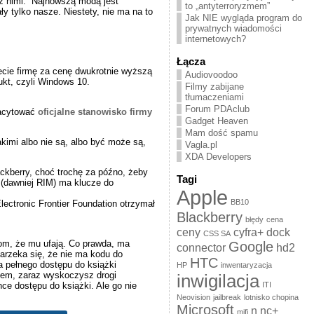
ch z nimi. Najnowszą modą jest
to „antyterroryzmem”
 tylko nasze. Niestety, nie ma na to
Jak NIE wygląda program do
prywatnych wiadomości
internetowych?
Łącza
ecie firmę za cenę dwukrotnie wyższą
Audiovoodoo
ukt, czyli Windows 10.
Filmy zabijane
tłumaczeniami
Forum PDAclub
zacytować
oficjalne stanowisko firmy
Gadget Heaven
Mam dość spamu
kimi albo nie są, albo być może są,
Vagla.pl
XDA Developers
ckberry, choć trochę za późno, żeby
Tagi
 (dawniej RIM) ma klucze do
Apple
BB10
ectronic Frontier Foundation otrzymał
Blackberry
błędy
cena
ceny
cyfra+
dock
CSS SA
iom, że mu ufają. Co prawda, ma
Google
connector
hd2
arzeka się, że nie ma kodu do
HTC
 pełnego dostępu do książki
HP
inwentaryzacja
iem, zaraz wyskoczysz drogi
inwigilacja
ITI
hce dostępu do książki. Ale go nie
Neovision
jailbreak
lotnisko chopina
Microsoft
n
nc+
mifi