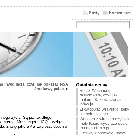
Posty
Komentarze
 inwigilacja, czyli jak pokazać NSA
Ostatnie wpisy
środkowy palec.
»
Robak Wannacrypt
ransomware, czyli jak
małemu Kaziowi jawi się
infekcja
Zlikwidować wszystko, żeby
nie było niczego
nego życia. Są już tak długo
Webcam z wirusem czyli jak
zy Internet Messenger – ICQ – wciąż
mały Kazio wyobraża sobie
czątku znany jako SMS-Express, obecnie
Internet-of-things
Ustawą w opozycję, nazwij