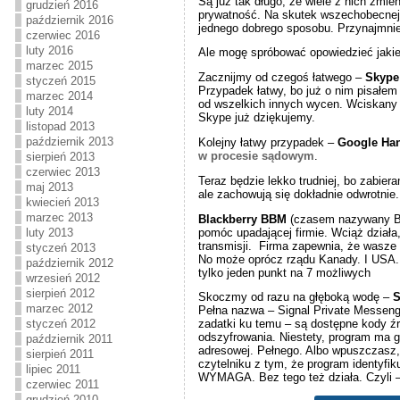
Są już tak długo, że wiele z nich zmie
grudzień 2016
prywatność. Na skutek wszechobecnej p
październik 2016
jednego dobrego sposobu. Przynajmniej
czerwiec 2016
luty 2016
Ale mogę spróbować opowiedzieć jakie
marzec 2015
Zacznijmy od czegoś łatwego –
Skype
styczeń 2015
Przypadek łatwy, bo już o nim pisałem
marzec 2014
od wszelkich innych wycen. Wciskany n
luty 2014
Skype już dziękujemy.
listopad 2013
październik 2013
Kolejny łatwy przypadek –
Google Ha
w procesie sądowym
.
sierpień 2013
czerwiec 2013
Teraz będzie lekko trudniej, bo zabie
maj 2013
ale zachowują się dokładnie odwrotnie.
kwiecień 2013
marzec 2013
Blackberry BBM
(czasem nazywany Bla
pomóc upadającej firmie. Wciąż działa
luty 2013
transmisji. Firma zapewnia, że wasze 
styczeń 2013
No może oprócz rządu Kanady. I USA. O
październik 2012
tylko jeden punkt na 7 możliwych
wrzesień 2012
sierpień 2012
Skoczmy od razu na głęboką wodę –
S
marzec 2012
Pełna nazwa – Signal Private Messeng
styczeń 2012
zadatki ku temu – są dostępne kody ź
odszyfrowania. Niestety, program ma 
październik 2011
adresowej. Pełnego. Albo wpuszczasz,
sierpień 2011
czytelniku z tym, że program identyfiku
lipiec 2011
WYMAGA. Bez tego też działa. Czyli –
czerwiec 2011
grudzień 2010