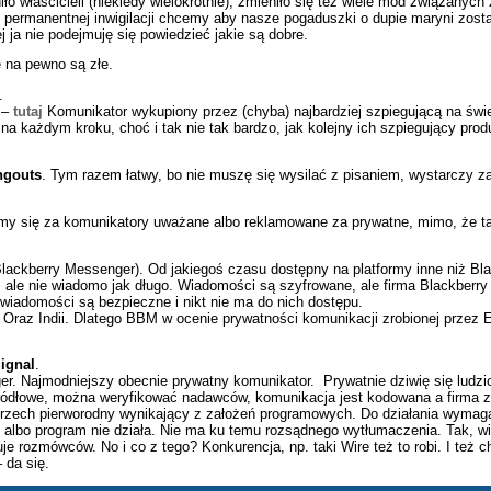
niło właścicieli (niekiedy wielokrotnie), zmieniło się też wiele mód związany
ermanentnej inwigilacji chcemy aby nasze pogaduszki o dupie maryni zostały
 ja nie podejmuję się powiedzieć jakie są dobre.
 na pewno są złe.
.
 –
tutaj
Komunikator wykupiony przez (chyba) najbardziej szpiegującą na świ
a każdym kroku, choć i tak nie tak bardzo, jak kolejny ich szpiegujący prod
ngouts
. Tym razem łatwy, bo nie muszę się wysilać z pisaniem, wystarczy 
ramy się za komunikatory uważane albo reklamowane za prywatne, mimo, że ta
ckberry Messenger). Od jakiegoś czasu dostępny na platformy inne niż Bla
, ale nie wiadomo jak długo. Wiadomości są szyfrowane, ale firma Blackberry
wiadomości są bezpieczne i nikt nie ma do nich dostępu.
raz Indii. Dlatego BBM w ocenie prywatności komunikacji zrobionej przez El
ignal
.
er. Najmodniejszy obecnie prywatny komunikator. Prywatnie dziwię się ludz
ródłowe, można weryfikować nadawców, komunikacja jest kodowana a firma z
grzech pierworodny wynikający z założeń programowych. Do działania wymaga
 albo program nie działa. Nie ma ku temu rozsądnego wytłumaczenia. Tak, w
je rozmówców. No i co z tego? Konkurencja, np. taki Wire też to robi. I też c
 da się.