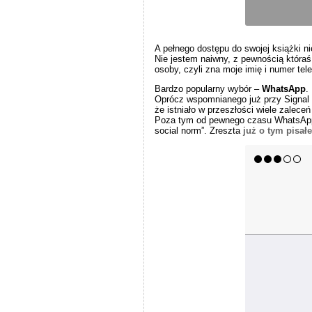
A pełnego dostępu do swojej książki 
Nie jestem naiwny, z pewnością któraś
osoby, czyli zna moje imię i numer tel
Bardzo popularny wybór –
WhatsApp
.
Oprócz wspomnianego już przy Signal 
że istniało w przeszłości wiele zalec
Poza tym od pewnego czasu WhatsApp je
social norm”. Zreszta
już o tym pisał