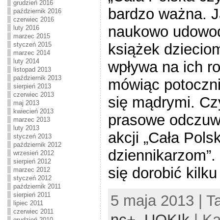
grudzień 2016
bardzo ważna. J
październik 2016
czerwiec 2016
naukowo udowod
luty 2016
marzec 2015
książek dziecio
styczeń 2015
marzec 2014
luty 2014
wpływa na ich ro
listopad 2013
październik 2013
mówiąc potoczn
sierpień 2013
czerwiec 2013
się mądrymi. Cz
maj 2013
kwiecień 2013
prasowe odczuw
marzec 2013
luty 2013
akcji „Cała Pols
styczeń 2013
październik 2012
dziennikarzom”.
wrzesień 2012
sierpień 2012
się dorobić kilku
marzec 2012
styczeń 2012
październik 2011
sierpień 2011
5 maja 2013 | T
lipiec 2011
czerwiec 2011
nc+
,
UOKIk
| Ka
grudzień 2010