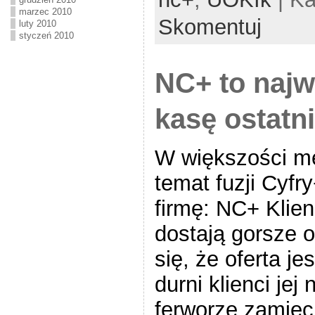
marzec 2010
Skomentuj
luty 2010
styczeń 2010
Kasy fiskalne, pomiary, instalacje elektryczne, systemy sklepowe
NC+ to najw
kasę ostatni
W większości me
temat fuzji Cyfry
firmę: NC+ Klien
dostają gorsze o
się, że oferta jes
durni klienci jej 
ferworze zamiec