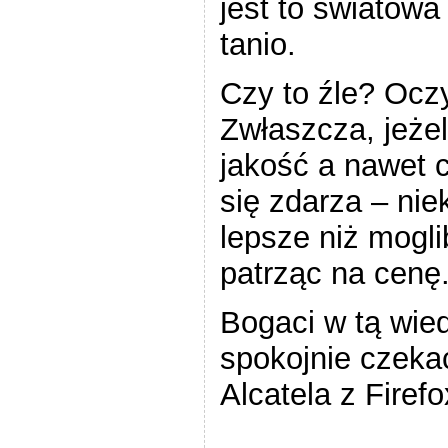
jest to światowa 
tanio.
Czy to źle? Oczy
Zwłaszcza, jeżel
jakość a nawet 
się zdarza – nie
lepsze niż mogl
patrząc na cenę
Bogaci w tą wi
spokojnie czeka
Alcatela z Firef