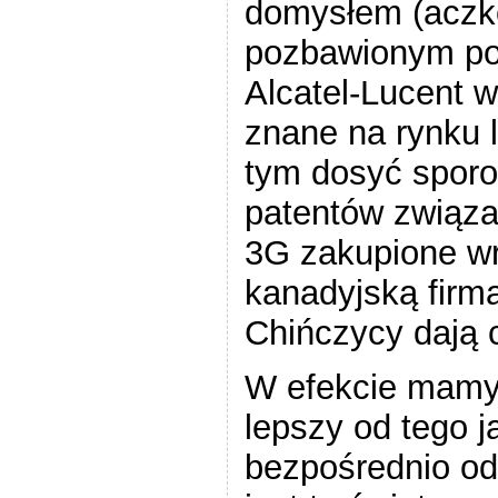
domysłem (aczko
pozbawionym pod
Alcatel-Lucent w
znane na rynku 
tym dosyć spor
patentów związa
3G zakupione wr
kanadyjską firmą
Chińczycy dają c
W efekcie mamy
lepszy od tego j
bezpośrednio od 