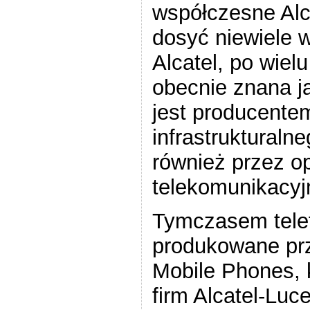
współczesne Alc
dosyć niewiele 
Alcatel, po wielu
obecnie znana ja
jest producente
infrastruktural
również przez o
telekomunikacyj
Tymczasem tele
produkowane prz
Mobile Phones, k
firm Alcatel-Lucen