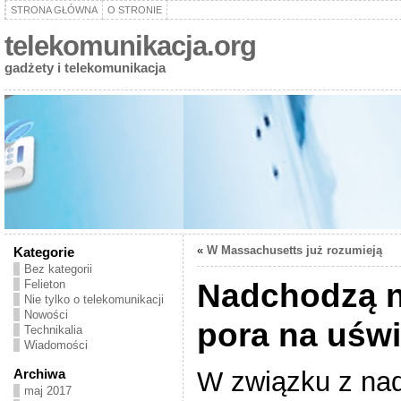
STRONA GŁÓWNA
O STRONIE
telekomunikacja.org
gadżety i telekomunikacja
«
W Massachusetts już rozumieją
Kategorie
Bez kategorii
Nadchodzą n
Felieton
Nie tylko o telekomunikacji
Nowości
pora na uśw
Technikalia
Wiadomości
W związku z na
Archiwa
maj 2017