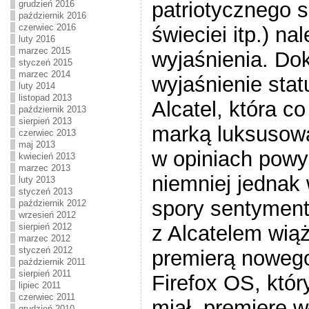
patriotycznego s
grudzień 2016
październik 2016
czerwiec 2016
świeciei itp.) na
luty 2016
marzec 2015
wyjaśnienia. Dok
styczeń 2015
marzec 2014
wyjaśnienie stat
luty 2014
listopad 2013
Alcatel, która c
październik 2013
sierpień 2013
marką luksusow
czerwiec 2013
maj 2013
w opiniach powyż
kwiecień 2013
marzec 2013
niemniej jednak 
luty 2013
styczeń 2013
spory sentymen
październik 2012
wrzesień 2012
z Alcatelem wią
sierpień 2012
marzec 2012
styczeń 2012
premierą noweg
październik 2011
sierpień 2011
Firefox OS, któr
lipiec 2011
czerwiec 2011
miał premierę w
grudzień 2010