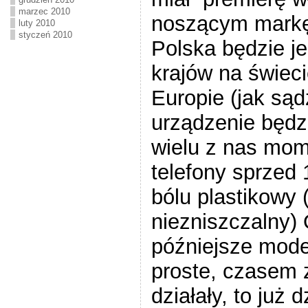
marzec 2010
noszącym markę 
luty 2010
styczeń 2010
Polska będzie j
Kasy fiskalne, pomiary, instalacje elektryczne, systemy sklepowe
krajów na świec
Europie (jak sąd
urządzenie będz
wielu z nas mom
telefony sprzed 1
bólu plastikowy 
niezniszczalny)
późniejsze mode
proste, czasem 
działały, to już d