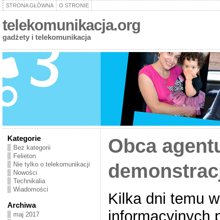
STRONA GŁÓWNA
O STRONIE
telekomunikacja.org
gadżety i telekomunikacja
Kategorie
Obca agentu
Bez kategorii
Felieton
demonstrac
Nie tylko o telekomunikacji
Nowości
Technikalia
Wiadomości
Kilka dni temu w
Archiwa
informacyjnych 
maj 2017