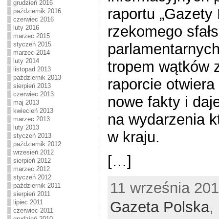
grudzień 2016
raportu „Gazety 
październik 2016
czerwiec 2016
rzekomego sfał
luty 2016
marzec 2015
parlamentarnych
styczeń 2015
marzec 2014
luty 2014
tropem wątków 
listopad 2013
październik 2013
raporcie otwier
sierpień 2013
czerwiec 2013
nowe fakty i daj
maj 2013
kwiecień 2013
na wydarzenia któ
marzec 2013
luty 2013
w kraju.
styczeń 2013
październik 2012
wrzesień 2012
[…]
sierpień 2012
marzec 2012
styczeń 2012
11 września 201
październik 2011
sierpień 2011
lipiec 2011
Gazeta Polska
,
czerwiec 2011
grudzień 2010