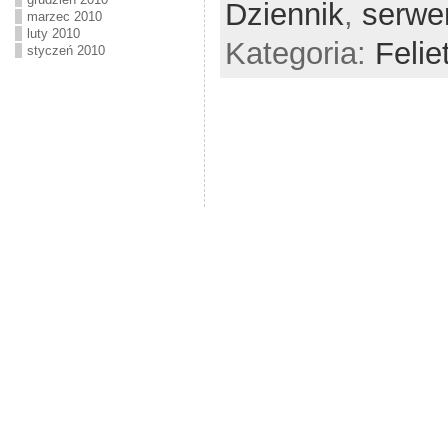
Dziennik
,
serwe
marzec 2010
luty 2010
Kategoria:
Felie
styczeń 2010
Kasy fiskalne, pomiary, instalacje elektryczne, systemy sklepowe