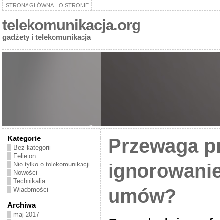
STRONA GŁÓWNA
O STRONIE
telekomunikacja.org
gadżety i telekomunikacja
Kategorie
Przewaga p
Bez kategorii
Felieton
ignorowani
Nie tylko o telekomunikacji
Nowości
Technikalia
umów?
Wiadomości
Archiwa
maj 2017