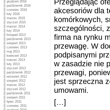
Przeglądając ofe
grudzień 2016
październik 2016
akcesoriów dla 
czerwiec 2016
luty 2016
komórkowych, s
marzec 2015
styczeń 2015
szczególności, 
marzec 2014
luty 2014
firma na rynku m
listopad 2013
październik 2013
sierpień 2013
przewagę. W do
czerwiec 2013
maj 2013
podpisanymi prz
kwiecień 2013
marzec 2013
w zasadzie nie 
luty 2013
styczeń 2013
przewagi, poniew
październik 2012
wrzesień 2012
jest sprzeczna 
sierpień 2012
marzec 2012
umowami.
styczeń 2012
październik 2011
sierpień 2011
[…]
lipiec 2011
czerwiec 2011
grudzień 2010