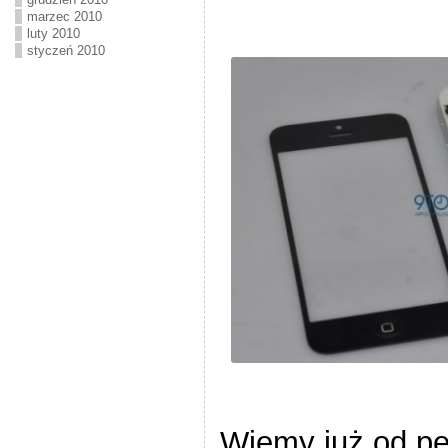
marzec 2010
luty 2010
styczeń 2010
Kasy fiskalne, pomiary, instalacje elektryczne, systemy sklepowe
Wiemy już od p