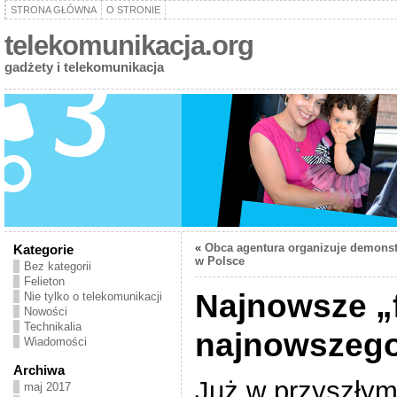
STRONA GŁÓWNA
O STRONIE
telekomunikacja.org
gadżety i telekomunikacja
«
Obca agentura organizuje demonst
Kategorie
w Polsce
Bez kategorii
Felieton
Najnowsze „f
Nie tylko o telekomunikacji
Nowości
Technikalia
najnowszego
Wiadomości
Archiwa
Już w przyszłym
maj 2017