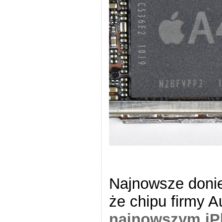
Najnowsze donie
że chipu firmy 
najnowszym iP