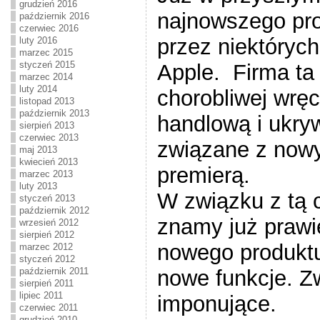
grudzień 2016
najnowszego pr
październik 2016
czerwiec 2016
przez niektórych
luty 2016
marzec 2015
styczeń 2015
Apple. Firma ta 
marzec 2014
luty 2014
chorobliwej wręc
listopad 2013
październik 2013
handlową i ukry
sierpień 2013
czerwiec 2013
związane z nowy
maj 2013
kwiecień 2013
premierą.
marzec 2013
luty 2013
W związku z tą 
styczeń 2013
październik 2012
znamy już prawi
wrzesień 2012
sierpień 2012
nowego produktu
marzec 2012
styczeń 2012
nowe funkcje. Z
październik 2011
sierpień 2011
lipiec 2011
imponujące.
czerwiec 2011
grudzień 2010