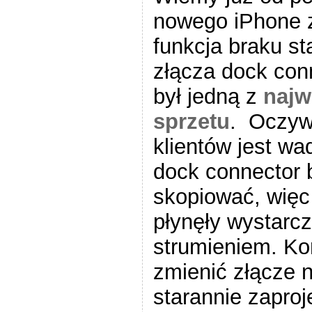
nowego iPhone 
funkcja braku s
złącza dock conn
był jedną z
najw
sprzetu
. Oczywi
klientów jest wa
dock connector 
skopiować, więc 
płynęły wystarc
strumieniem. Ko
zmienić złącze 
starannie zapro