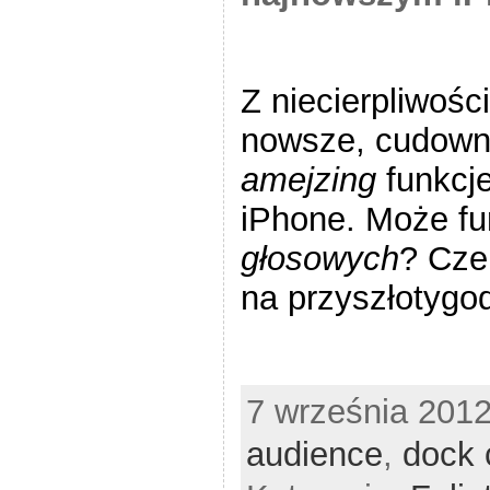
Z niecierpliwośc
nowsze, cudowne
amejzing
funkcj
iPhone. Może f
głosowych
? Cze
na przyszłotygo
7 września 2012
audience
,
dock 