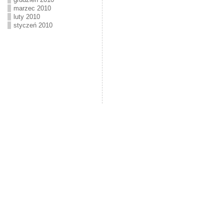
marzec 2010
luty 2010
styczeń 2010
Kasy fiskalne, pomiary, instalacje elektryczne, systemy sklepowe