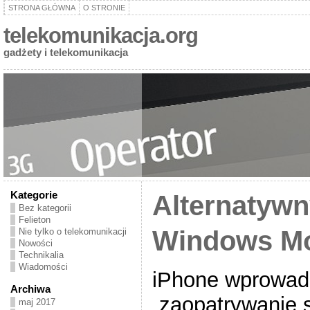
STRONA GŁÓWNA
O STRONIE
telekomunikacja.org
gadżety i telekomunikacja
Kategorie
Alternatywn
Bez kategorii
Felieton
Windows Mo
Nie tylko o telekomunikacji
Nowości
Technikalia
Wiadomości
iPhone wprowad
Archiwa
„zaopatrywanie 
maj 2017